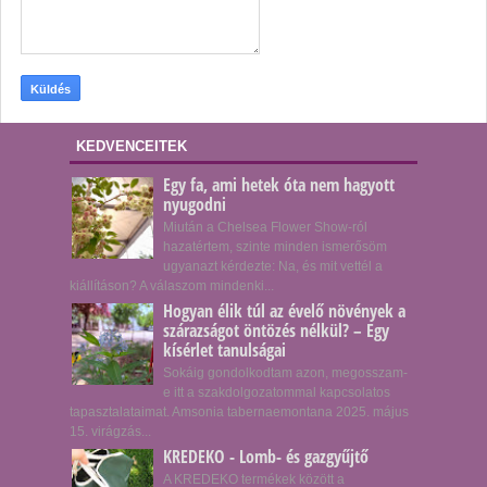
KEDVENCEITEK
Egy fa, ami hetek óta nem hagyott
nyugodni
Miután a Chelsea Flower Show-ról
hazatértem, szinte minden ismerősöm
ugyanazt kérdezte: Na, és mit vettél a
kiállításon? A válaszom mindenki...
Hogyan élik túl az évelő növények a
szárazságot öntözés nélkül? – Egy
kísérlet tanulságai
Sokáig gondolkodtam azon, megosszam-
e itt a szakdolgozatommal kapcsolatos
tapasztalataimat. Amsonia tabernaemontana 2025. május
15. virágzás...
KREDEKO - Lomb- és gazgyűjtő
A KREDEKO termékek között a