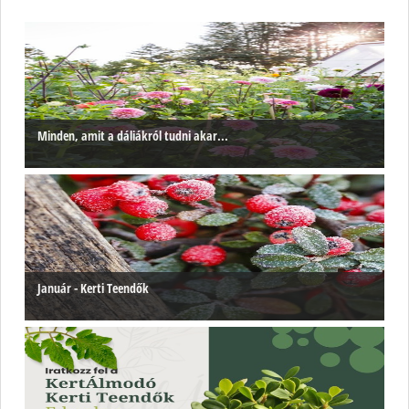
Minden, amit a dáliákról tudni akar...
Január - Kerti Teendők