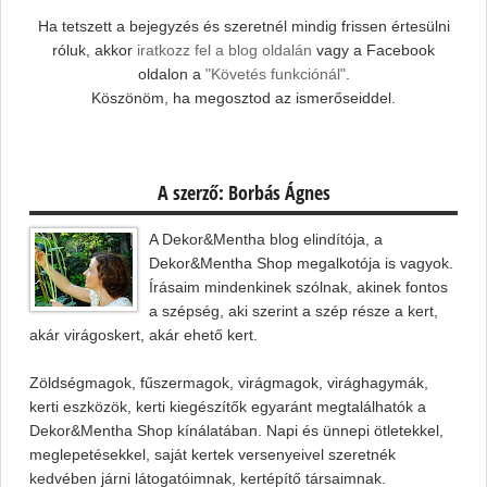
Ha tetszett a bejegyzés és szeretnél mindig frissen értesülni
róluk, akkor
iratkozz fel a blog oldalán
vagy a Facebook
oldalon a
"Követés funkciónál"
.
Köszönöm, ha megosztod az ismerőseiddel.
A szerző: Borbás Ágnes
A Dekor&Mentha blog elindítója, a
Dekor&Mentha Shop megalkotója is vagyok.
Írásaim mindenkinek szólnak, akinek fontos
a szépség, aki szerint a szép része a kert,
akár virágoskert, akár ehető kert.
Zöldségmagok, fűszermagok, virágmagok, virághagymák,
kerti eszközök, kerti kiegészítők egyaránt megtalálhatók a
Dekor&Mentha Shop kínálatában. Napi és ünnepi ötletekkel,
meglepetésekkel, saját kertek versenyeivel szeretnék
kedvében járni látogatóimnak, kertépítő társaimnak.