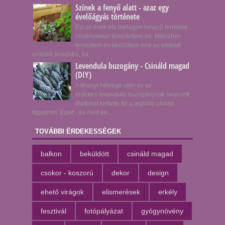
Színek a fenyő alatt - azaz egy
évelőágyás története
Ezt az évek óta parlagon heverő területet
növényekkel telepítettem be. Miközben
terveztem és készültem erre az embert
próbáló feladatra, ka...
Levendula buzogány - Csináld magad
(DIY)
A tihanyi hétvége után ez az
érdekes levendula buzogánynak nevezett
illatfonat keltette fel a legtöbb olvasó
figyelmét. Ezért - és mert en...
TOVÁBBI ÉRDEKESSÉGEK
balkon
beküldött
csináld magad
csokor - koszorú
dekor
design
ehető virágok
elismerések
erkély
fesztivál
fotópályázat
gyógynövény