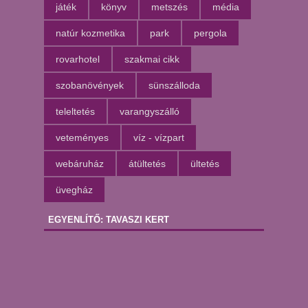
játék
könyv
metszés
média
natúr kozmetika
park
pergola
rovarhotel
szakmai cikk
szobanövények
sünszálloda
teleltetés
varangyszálló
veteményes
víz - vízpart
webáruház
átültetés
ültetés
üvegház
EGYENLÍTŐ: TAVASZI KERT