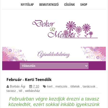
NYITÓLAP
BEMUTATKOZÓ
CÉGÜNK
SHOP
Február - Kerti Teendők
Borbás Ági
7:10
kert
,
metszés
,
ötletek
,
tanácsok
,
tavasz
,
tél
,
webáruház
Februárban végre kezdjük érezni a tavasz
közeledtét, ezért sokkal inkább igyekszünk