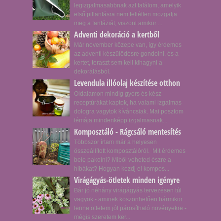
legizgalmasabbnak azt találom, amelyik
első pillantásra nem feltétlen mozgatja
meg a fantáziát, viszont amikor ...
Adventi dekoráció a kertből
Már november közepe van, így érdemes
az adventi készülődésre gondolni, és a
kertet, teraszt sem kell kihagyni a
dekorálásból.
Levendula illóolaj készítése otthon
Oldalamon mindig gyors és kész
receptúrákat kaptok, ha valami izgalmas
dologra vagytok kíváncsiak. Mai posztom
témája mindenképp izgalmasnak...
Komposztáló - Rágcsáló mentesítés
Többször írtam már a helyesen
összeállított komposztálóról. Mit érdemes
bele pakolni? Miből veheted észre a
hibákat? Hogyan kezdj el kompos...
Virágágyás-ötletek minden igényre
Bár jó néhány virágágyás tervezésen túl
vagyok - aminek köszönhetően bármikor
lenne ötletem jól párosítható növényekre -
mégis szeretem ker...