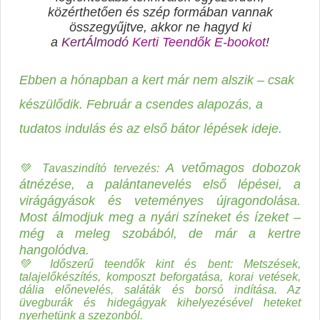
közérthetően és szép formában vannak
összegyűjtve, akkor ne hagyd ki
a
KertÁlmodó
Kerti Teendők E-bookot
!
Ebben a hónapban a kert már nem alszik – csak
készülődik. Február a csendes alapozás, a
tudatos indulás és az első bátor lépések ideje.
A vetőmagos dobozok
💚 Tavaszindító tervezés:
átnézése, a palántanevelés első lépései, a
virágágyások és veteményes újragondolása.
Most álmodjuk meg a nyári színeket és ízeket –
még a meleg szobából, de már a kertre
hangolódva.
💚 Időszerű teendők kint és bent:
Metszések,
talajelőkészítés, komposzt beforgatása, korai vetések,
dália előnevelés, saláták és borsó indítása. Az
üvegburák és hidegágyak kihelyezésével heteket
nyerhetünk a szezonból.