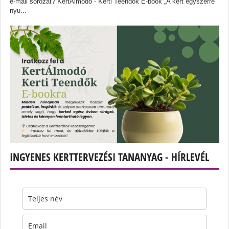
e-mail sorozat? KertÁlmodó - Kerti Teendők E-book „A kert egyszerre
nyu...
INGYENES KERTTERVEZÉSI TANANYAG - HÍRLEVÉL