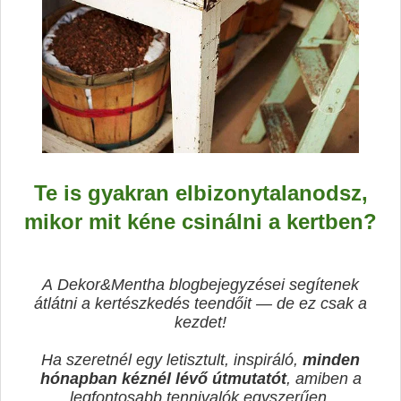
Te is gyakran elbizonytalanodsz,
mikor mit kéne csinálni a kertben?
A
Dekor&Mentha
blogbejegyzései segítenek
átlátni a kertészkedés teendőit — de ez csak a
kezdet!
Ha szeretnél egy letisztult, inspiráló,
minden
hónapban kéznél lévő útmutatót
, amiben a
legfontosabb tennivalók egyszerűen,