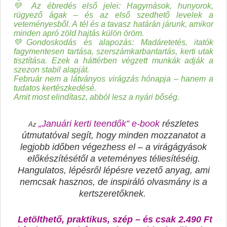
💚 Az ébredés első jelei:
Hagymások, hunyorok,
rügyező ágak – és az első szedhető levelek a
veteményesből. A tél és a tavasz határán járunk, amikor
minden apró zöld hajtás külön öröm.
💚Gondoskodás és alapozás:
Madáretetés, itatók
fagymentesen tartása, szerszámkarbantartás, kerti utak
tisztítása. Ezek a háttérben végzett munkák adják a
szezon stabil alapját.
Február nem a látványos virágzás hónapja – hanem a
tudatos kertészkedésé.
Amit most elindítasz, abból lesz a nyári bőség.
„Januári kerti teendők” e-book
részletes
Az
útmutatóval segít, hogy minden mozzanatot a
legjobb időben végezhess el – a virágágyások
előkészítésétől a veteményes téliesítéséig.
Hangulatos, lépésről lépésre vezető anyag, ami
nemcsak hasznos, de inspiráló olvasmány is a
kertszeretőknek.
Letölthető, praktikus, szép – és csak 2.490 Ft