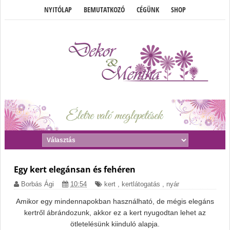
NYITÓLAP
BEMUTATKOZÓ
CÉGÜNK
SHOP
Egy kert elegánsan és fehéren
Borbás Ági
10:54
kert
,
kertlátogatás
,
nyár
Amikor egy mindennapokban használható, de mégis elegáns
kertről ábrándozunk, akkor ez a kert nyugodtan lehet az
ötletelésünk kiinduló alapja.