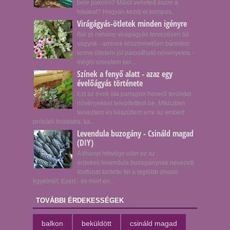
bele pakolni? Miből veheted észre a
hibákat? Hogyan kezdj el kompos...
Virágágyás-ötletek minden igényre
Bár jó néhány virágágyás tervezésen túl
vagyok - aminek köszönhetően bármikor
lenne ötletem jól párosítható növényekre -
mégis szeretem ker...
Színek a fenyő alatt - azaz egy
évelőágyás története
Ezt az évek óta parlagon heverő területet
növényekkel telepítettem be. Miközben
terveztem és készültem erre az embert
próbáló feladatra, ka...
Levendula buzogány - Csináld magad
(DIY)
A tihanyi hétvége után ez az
érdekes levendula buzogánynak nevezett
illatfonat keltette fel a legtöbb olvasó
figyelmét. Ezért - és mert en...
TOVÁBBI ÉRDEKESSÉGEK
balkon
beküldött
csináld magad