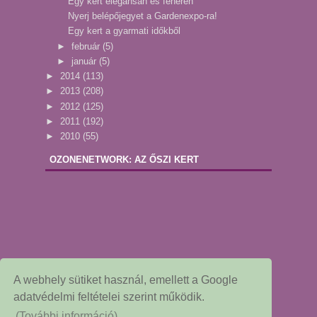
Egy kert elegánsan és fehéren
Nyerj belépőjegyet a Gardenexpo-ra!
Egy kert a gyarmati időkből
►
február
(5)
►
január
(5)
►
2014
(113)
►
2013
(208)
►
2012
(125)
►
2011
(192)
►
2010
(55)
OZONENETWORK: AZ ŐSZI KERT
A webhely sütiket használ, emellett a Google
adatvédelmi feltételei szerint működik.
(További információ)