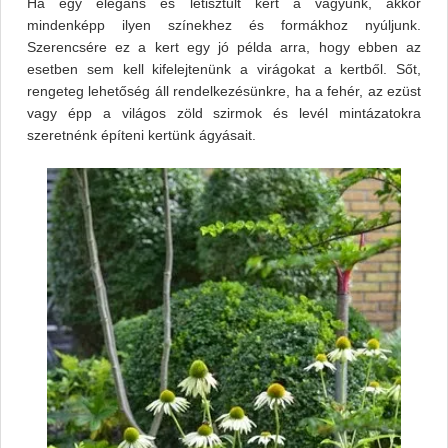
Ha egy elegáns és letisztult kert a vágyunk, akkor
mindenképp ilyen színekhez és formákhoz nyúljunk.
Szerencsére ez a kert egy jó példa arra, hogy ebben az
esetben sem kell kifelejtenünk a virágokat a kertből. Sőt,
rengeteg lehetőség áll rendelkezésünkre, ha a fehér, az ezüst
vagy épp a világos zöld szirmok és levél mintázatokra
szeretnénk építeni kertünk ágyásait.