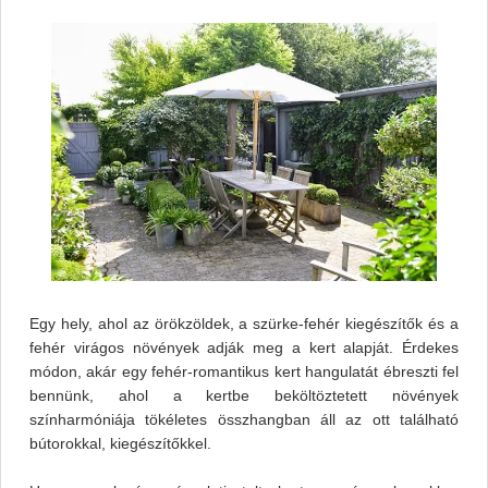
Egy hely, ahol az örökzöldek, a szürke-fehér kiegészítők és a
fehér virágos növények adják meg a kert alapját. Érdekes
módon, akár egy fehér-romantikus kert hangulatát ébreszti fel
bennünk, ahol a kertbe beköltöztetett növények
színharmóniája tökéletes összhangban áll az ott található
bútorokkal, kiegészítőkkel.