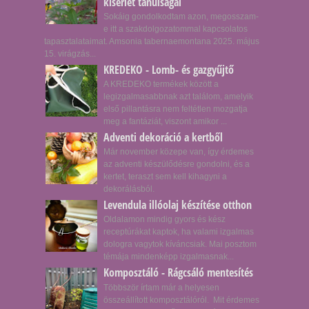
kísérlet tanulságai
Sokáig gondolkodtam azon, megosszam-
e itt a szakdolgozatommal kapcsolatos
tapasztalataimat. Amsonia tabernaemontana 2025. május
15. virágzás...
KREDEKO - Lomb- és gazgyűjtő
A KREDEKO termékek között a
legizgalmasabbnak azt találom, amelyik
első pillantásra nem feltétlen mozgatja
meg a fantáziát, viszont amikor ...
Adventi dekoráció a kertből
Már november közepe van, így érdemes
az adventi készülődésre gondolni, és a
kertet, teraszt sem kell kihagyni a
dekorálásból.
Levendula illóolaj készítése otthon
Oldalamon mindig gyors és kész
receptúrákat kaptok, ha valami izgalmas
dologra vagytok kíváncsiak. Mai posztom
témája mindenképp izgalmasnak...
Komposztáló - Rágcsáló mentesítés
Többször írtam már a helyesen
összeállított komposztálóról. Mit érdemes