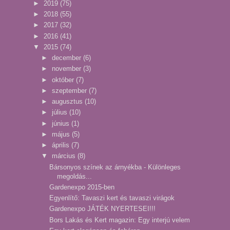
►
2019
(75)
►
2018
(55)
►
2017
(32)
►
2016
(41)
▼
2015
(74)
►
december
(6)
►
november
(3)
►
október
(7)
►
szeptember
(7)
►
augusztus
(10)
►
július
(10)
►
június
(1)
►
május
(5)
►
április
(7)
▼
március
(8)
Bársonyos színek az árnyékba - Különleges
megoldás...
Gardenexpo 2015-ben
Egyenlítő: Tavaszi kert és tavaszi virágok
Gardenexpo JÁTÉK NYERTESEI!!!
Bors Lakás és Kert magazin: Egy interjú velem