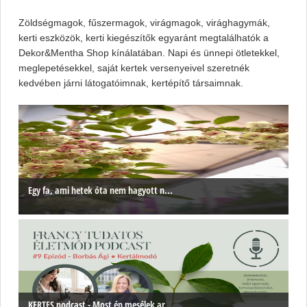
Zöldségmagok, fűszermagok, virágmagok, virághagymák,
kerti eszközök, kerti kiegészítők egyaránt megtalálhatók a
Dekor&Mentha Shop kínálatában. Napi és ünnepi ötletekkel,
meglepetésekkel, saját kertek versenyeivel szeretnék
kedvében járni látogatóimnak, kertépítő társaimnak.
Egy fa, ami hetek óta nem hagyott n...
KERTES podcast - Most én mesélek ar...