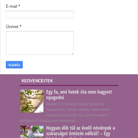
E-mail
*
Üzenet
*
KEDVENCEITEK
Egy fa, ami hetek óta nem hagyott
nyugodni
Miután a Chelsea Flower Show-ról
hazatértem, szinte minden ismerősöm
ugyanazt kérdezte: Na, és mit vettél a
kiállításon? A válaszom mindenki...
Hogyan élik túl az évelő növények a
szárazságot öntözés nélkül? – Egy