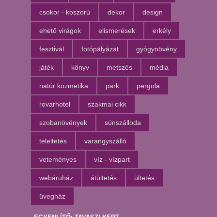
csokor - koszorú
dekor
design
ehető virágok
elismerések
erkély
fesztivál
fotópályázat
gyógynövény
játék
könyv
metszés
média
natúr kozmetika
park
pergola
rovarhotel
szakmai cikk
szobanövények
sünszálloda
teleltetés
varangyszálló
veteményes
víz - vízpart
webáruház
átültetés
ültetés
üvegház