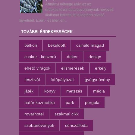
A tihanyi hétvége után ez az
érdekes levendula buzogánynak nevezett
illatfonat keltette fel a legtöbb olvasó
figyelmét. Ezért - és mert en...
TOVÁBBI ÉRDEKESSÉGEK
balkon
beküldött
csináld magad
csokor - koszorú
dekor
design
ehető virágok
elismerések
erkély
fesztivál
fotópályázat
gyógynövény
játék
könyv
metszés
média
natúr kozmetika
park
pergola
rovarhotel
szakmai cikk
szobanövények
sünszálloda