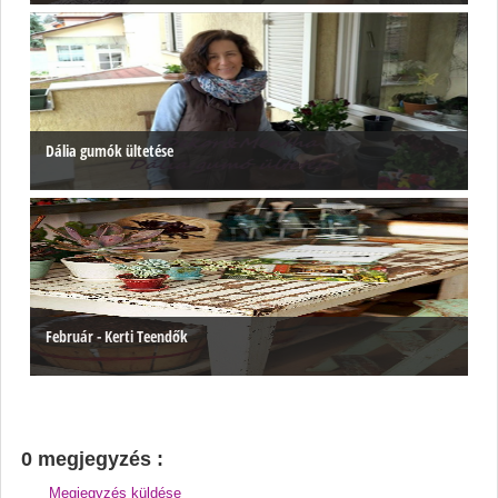
Dália gumók ültetése
Február - Kerti Teendők
0 megjegyzés :
Megjegyzés küldése