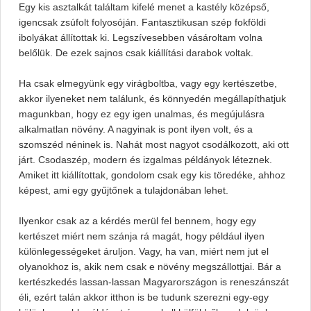
Egy kis asztalkát találtam kifelé menet a kastély középső,
igencsak zsúfolt folyosóján. Fantasztikusan szép fokföldi
ibolyákat állítottak ki. Legszívesebben vásároltam volna
belőlük. De ezek sajnos csak kiállítási darabok voltak.
Ha csak elmegyünk egy virágboltba, vagy egy kertészetbe,
akkor ilyeneket nem találunk, és könnyedén megállapíthatjuk
magunkban, hogy ez egy igen unalmas, és megújulásra
alkalmatlan növény. A nagyinak is pont ilyen volt, és a
szomszéd néninek is. Nahát most nagyot csodálkozott, aki ott
járt. Csodaszép, modern és izgalmas példányok léteznek.
Amiket itt kiállítottak, gondolom csak egy kis töredéke, ahhoz
képest, ami egy gyűjtőnek a tulajdonában lehet.
Ilyenkor csak az a kérdés merül fel bennem, hogy egy
kertészet miért nem szánja rá magát, hogy például ilyen
különlegességeket áruljon. Vagy, ha van, miért nem jut el
olyanokhoz is, akik nem csak e növény megszállottjai. Bár a
kertészkedés lassan-lassan Magyarországon is reneszánszát
éli, ezért talán akkor itthon is be tudunk szerezni egy-egy