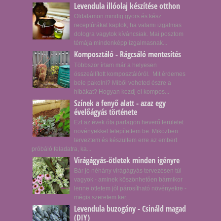
Levendula illóolaj készítése otthon
Oldalamon mindig gyors és kész
receptúrákat kaptok, ha valami izgalmas
dologra vagytok kíváncsiak. Mai posztom
témája mindenképp izgalmasnak...
Komposztáló - Rágcsáló mentesítés
Többször írtam már a helyesen
összeállított komposztálóról. Mit érdemes
bele pakolni? Miből veheted észre a
hibákat? Hogyan kezdj el kompos...
Színek a fenyő alatt - azaz egy
évelőágyás története
Ezt az évek óta parlagon heverő területet
növényekkel telepítettem be. Miközben
terveztem és készültem erre az embert
próbáló feladatra, ka...
Virágágyás-ötletek minden igényre
Bár jó néhány virágágyás tervezésen túl
vagyok - aminek köszönhetően bármikor
lenne ötletem jól párosítható növényekre -
mégis szeretem ker...
Levendula buzogány - Csináld magad
(DIY)