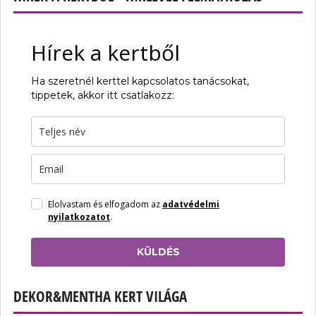
Hírek a kertből
Ha szeretnél kerttel kapcsolatos tanácsokat,
tippetek, akkor itt csatlakozz:
Elolvastam és elfogadom az
adatvédelmi
nyilatkozatot
.
KÜLDÉS
DEKOR&MENTHA KERT VILÁGA