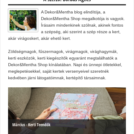
A Dekor&Mentha blog elindítója, a
Dekor&Mentha Shop megalkotója is vagyok.
Írásaim mindenkinek szólnak, akinek fontos
a szépség, aki szerint a szép része a kert,
akár virágoskert, akár ehető kert.
Zöldségmagok, fűszermagok, virágmagok, virághagymák,
kerti eszközök, kerti kiegészítők egyaránt megtalálhatók a
Dekor&Mentha Shop kínálatában. Napi és ünnepi ötletekkel,
meglepetésekkel, saját kertek versenyeivel szeretnék
kedvében járni látogatóimnak, kertépítő társaimnak.
Március - Kerti Teendők