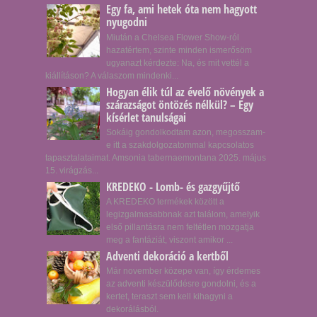
Egy fa, ami hetek óta nem hagyott
nyugodni
Miután a Chelsea Flower Show-ról
hazatértem, szinte minden ismerősöm
ugyanazt kérdezte: Na, és mit vettél a
kiállításon? A válaszom mindenki...
Hogyan élik túl az évelő növények a
szárazságot öntözés nélkül? – Egy
kísérlet tanulságai
Sokáig gondolkodtam azon, megosszam-
e itt a szakdolgozatommal kapcsolatos
tapasztalataimat. Amsonia tabernaemontana 2025. május
15. virágzás...
KREDEKO - Lomb- és gazgyűjtő
A KREDEKO termékek között a
legizgalmasabbnak azt találom, amelyik
első pillantásra nem feltétlen mozgatja
meg a fantáziát, viszont amikor ...
Adventi dekoráció a kertből
Már november közepe van, így érdemes
az adventi készülődésre gondolni, és a
kertet, teraszt sem kell kihagyni a
dekorálásból.