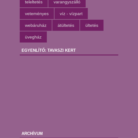
teleltetés
varangyszálló
veteményes
víz - vízpart
webáruház
átültetés
ültetés
üvegház
EGYENLÍTŐ: TAVASZI KERT
ARCHÍVUM