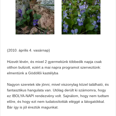
(2010. április 4. vasárnap)
Húsvét lévén, és mivel 2 gyermekünk többedik napja csak
otthon bulizott, ezért a mai napra programot szerveztünk:
elmentünk a Gödöllői kastélyba
Nagyon szeretek ide jönni, mivel viszonylag közel található, és
fantasztikus hangulata van. Utólag derült ki számomra, hogy
ez IBOLYA-NAPI rendezvény volt. Sajnálom, hogy nem tudtam
előre, és hogy ezt nem tudatosították eléggé a látogatókkal.
Bár így is jól éreztük magunkat.