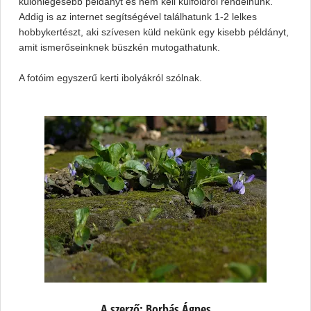
különlegesebb példányt és nem kell külföldről rendelnünk.
Addig is az internet segítségével találhatunk 1-2 lelkes
hobbykertészt, aki szívesen küld nekünk egy kisebb példányt,
amit ismerőseinknek büszkén mutogathatunk.
A fotóim egyszerű kerti ibolyákról szólnak.
A szerző: Borbás Ágnes