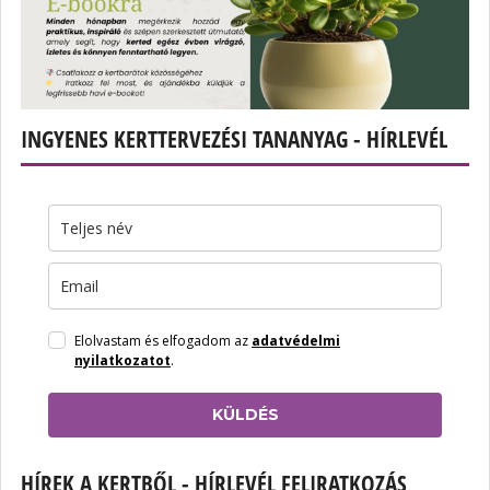
INGYENES KERTTERVEZÉSI TANANYAG - HÍRLEVÉL
Elolvastam és elfogadom az
adatvédelmi
nyilatkozatot
.
KÜLDÉS
HÍREK A KERTBŐL - HÍRLEVÉL FELIRATKOZÁS