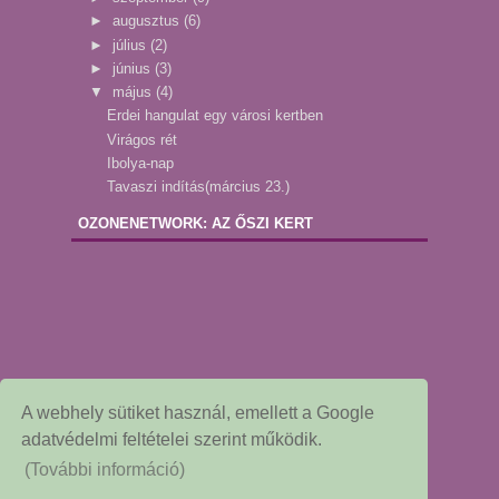
►
augusztus
(6)
►
július
(2)
►
június
(3)
▼
május
(4)
Erdei hangulat egy városi kertben
Virágos rét
Ibolya-nap
Tavaszi indítás(március 23.)
OZONENETWORK: AZ ŐSZI KERT
A webhely sütiket használ, emellett a Google
adatvédelmi feltételei szerint működik.
(További információ)