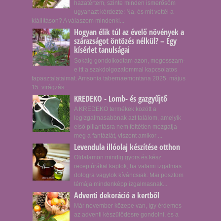
hazatértem, szinte minden ismerősöm
ugyanazt kérdezte: Na, és mit vettél a
kiállításon? A válaszom mindenki...
Hogyan élik túl az évelő növények a
szárazságot öntözés nélkül? – Egy
kísérlet tanulságai
Sokáig gondolkodtam azon, megosszam-
e itt a szakdolgozatommal kapcsolatos
tapasztalataimat. Amsonia tabernaemontana 2025. május
15. virágzás...
KREDEKO - Lomb- és gazgyűjtő
A KREDEKO termékek között a
legizgalmasabbnak azt találom, amelyik
első pillantásra nem feltétlen mozgatja
meg a fantáziát, viszont amikor ...
Levendula illóolaj készítése otthon
Oldalamon mindig gyors és kész
receptúrákat kaptok, ha valami izgalmas
dologra vagytok kíváncsiak. Mai posztom
témája mindenképp izgalmasnak...
Adventi dekoráció a kertből
Már november közepe van, így érdemes
az adventi készülődésre gondolni, és a