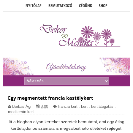
NYITÓLAP
BEMUTATKOZÓ
CÉGÜNK
SHOP
Egy megmentett francia kastélykert
Borbás Ági
8:00
francia kert
,
kert
,
kertlátogatás
,
mediterrán kert
Itt a blogban olyan kerteket szeretek bemutatni, ami egy átlag
kerttulajdonos számára is megvalósítható ötleteket rejteget.