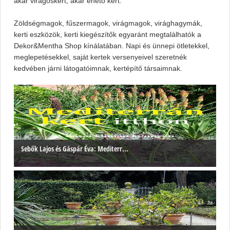
akár virágoskert, akár ehető kert.
Zöldségmagok, fűszermagok, virágmagok, virághagymák,
kerti eszközök, kerti kiegészítők egyaránt megtalálhatók a
Dekor&Mentha Shop kínálatában. Napi és ünnepi ötletekkel,
meglepetésekkel, saját kertek versenyeivel szeretnék
kedvében járni látogatóimnak, kertépítő társaimnak.
Sebők Lajos és Gáspár Éva: Mediterr...