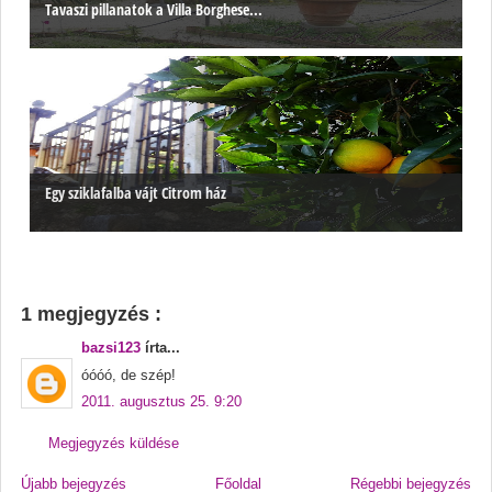
Tavaszi pillanatok a Villa Borghese...
Egy sziklafalba vájt Citrom ház
1 megjegyzés :
bazsi123
írta...
óóóó, de szép!
2011. augusztus 25. 9:20
Megjegyzés küldése
Újabb bejegyzés
Főoldal
Régebbi bejegyzés