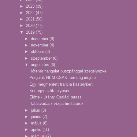
►
2023
(39)
►
2022
(47)
►
2021
(50)
►
2020
(77)
▼
2019
(75)
►
december
(8)
►
november
(4)
►
október
(3)
►
szeptember
(6)
▼
augusztus
(6)
Hófehér hangulat puszpánggal szegélyezve
Pergolák NEM CSAK forróság idejére
Egy megmentett francia kastélykert
Kert egy szűk folyosón.
Előtte - Utána: Családi terasz
Hatásvadász vízpartimitátorok
►
július
(3)
►
június
(7)
►
május
(8)
►
április
(11)
►
március
(7)