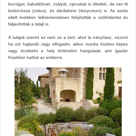
borrágot, kakukkfüvet, zsályát, cipruskát is ültettek, de van itt
bodorrózsa (cistus), és dárdahere (dorycnium) is. Az azóta
eltelt években lelkiismeretesen felújították a szőlőskertet és
feljavították a talajt is.
A tulajok szerint ez nem az a kert, ahol te irányítasz, viszont
ha ezt hajlandó vagy elfogadni, akkor munka közben képes
vagy érzékelni a hely történelmi hangulatát, ami igazán
frissitően hathat az emberre.