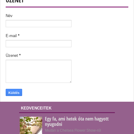
Név
E-mail
*
Üzenet
*
KEDVENCEITEK
Egy fa, ami hetek óta nem hagyott
nyugodni
Miután a Chelsea Flower Show-ról