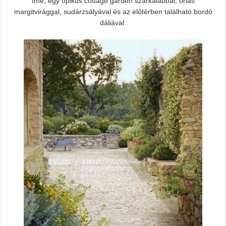
Íme, egy típikus cottage garden szarkalábbal, óriás
margitvirággal, sudárzsályával és az előtérben található bordó
dáliával.