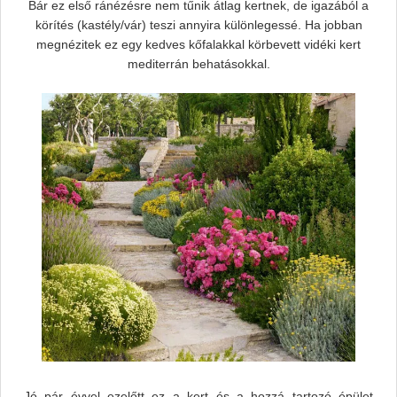
Bár ez első ránézésre nem tűnik átlag kertnek, de igazából a
körítés (kastély/vár) teszi annyira különlegessé. Ha jobban
megnézitek ez egy kedves kőfalakkal körbevett vidéki kert
mediterrán behatásokkal.
Jó pár évvel ezelőtt ez a kert és a hozzá tartozó épület