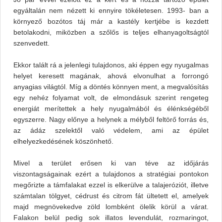
egyáltalán nem nézett ki ennyire tökéletesen. 1993- ban a
környező bozótos táj már a kastély kertjébe is kezdett
betolakodni, miközben a szőlős is teljes elhanyagoltságtól
szenvedett.
Ekkor talált rá a jelenlegi tulajdonos, aki éppen egy nyugalmas
helyet keresett magának, ahová elvonulhat a forrongó
anyagias világtól. Míg a döntés könnyen ment, a megvalósítás
egy nehéz folyamat volt, de elmondásuk szerint rengeteg
energiát merítettek a hely nyugalmából és élénkségéből
egyszerre. Nagy előnye a helynek a mélyből feltörő forrás és,
az ádáz szelektől való védelem, ami az épület
elhelyezkedésének köszönhető.
Mivel a terület erősen ki van téve az időjárás
viszontagságainak ezért a tulajdonos a stratégiai pontokon
megőrizte a támfalakat ezzel is elkerülve a talajeróziót, illetve
számtalan tölgyet, cédrust és citrom fát ültetett el, amelyek
majd megnövekedve zöld lombként ölelik körül a várat.
Falakon belül pedig sok illatos levendulát, rozmaringot,