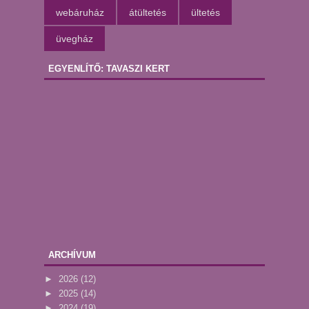
webáruház
átültetés
ültetés
üvegház
EGYENLÍTŐ: TAVASZI KERT
ARCHÍVUM
►
2026
(12)
►
2025
(14)
►
2024
(19)