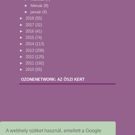
►
február
(8)
►
január
(4)
►
2018
(55)
►
2017
(32)
►
2016
(41)
►
2015
(74)
►
2014
(113)
►
2013
(208)
►
2012
(125)
►
2011
(192)
►
2010
(55)
OZONENETWORK: AZ ŐSZI KERT
A webhely sütiket használ, emellett a Google