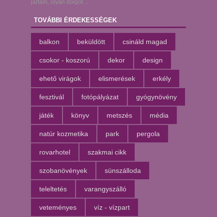
jártam, olyan dolgot ...
TOVÁBBI ÉRDEKESSÉGEK
balkon
beküldött
csináld magad
csokor - koszorú
dekor
design
ehető virágok
elismerések
erkély
fesztivál
fotópályázat
gyógynövény
játék
könyv
metszés
média
natúr kozmetika
park
pergola
rovarhotel
szakmai cikk
szobanövények
sünszálloda
teleltetés
varangyszálló
veteményes
víz - vízpart