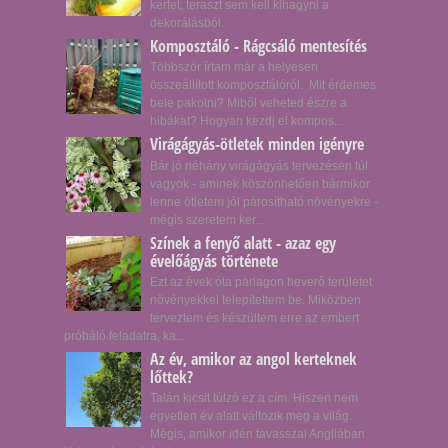
kertet, teraszt sem kell kihagyni a
dekorálásból.
Komposztáló - Rágcsáló mentesítés
Többször írtam már a helyesen
összeállított komposztálóról. Mit érdemes
bele pakolni? Miből veheted észre a
hibákat? Hogyan kezdj el kompos...
Virágágyás-ötletek minden igényre
Bár jó néhány virágágyás tervezésen túl
vagyok - aminek köszönhetően bármikor
lenne ötletem jól párosítható növényekre -
mégis szeretem ker...
Színek a fenyő alatt - azaz egy
évelőágyás története
Ezt az évek óta parlagon heverő területet
növényekkel telepítettem be. Miközben
terveztem és készültem erre az embert
próbáló feladatra, ka...
Az év, amikor az angol kerteknek
lőttek?
Talán kicsit túlzó ez a cím. Hiszen nem
egyetlen év alatt változik meg a világ.
Mégis, amikor idén tavasszal Angliában