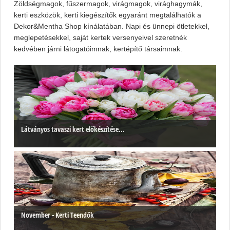
Zöldségmagok, fűszermagok, virágmagok, virághagymák,
kerti eszközök, kerti kiegészítők egyaránt megtalálhatók a
Dekor&Mentha Shop kínálatában. Napi és ünnepi ötletekkel,
meglepetésekkel, saját kertek versenyeivel szeretnék
kedvében járni látogatóimnak, kertépítő társaimnak.
Látványos tavaszi kert előkészítése...
November - Kerti Teendők