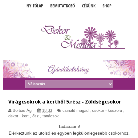
NYITÓLAP
BEMUTATKOZÓ
CÉGÜNK
SHOP
Virágcsokrok a kertből 5.rész - Zöldségcsokor
Borbás Ági
18:33
csináld magad
,
csokor - koszorú
,
dekor
,
kert
,
ősz
,
tanácsok
Tadaaaam!
Elérkeztünk az utolsó és egyben legkülönlegesebb csokorhoz.