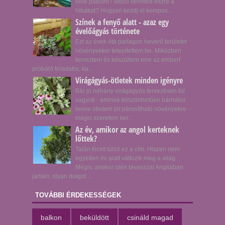
bele pakolni? Miből veheted észre a
hibákat? Hogyan kezdj el kompos...
Színek a fenyő alatt - azaz egy
évelőágyás története
Ezt az évek óta parlagon heverő területet
növényekkel telepítettem be. Miközben
terveztem és készültem erre az embert
próbáló feladatra, ka...
Virágágyás-ötletek minden igényre
Bár jó néhány virágágyás tervezésen túl
vagyok - aminek köszönhetően bármikor
lenne ötletem jól párosítható növényekre -
mégis szeretem ker...
Az év, amikor az angol kerteknek
lőttek?
Talán kicsit túlzó ez a cím. Hiszen nem
egyetlen év alatt változik meg a világ.
Mégis, amikor idén tavasszal Angliában
jártam, olyan dolgot ...
TOVÁBBI ÉRDEKESSÉGEK
balkon
beküldött
csináld magad