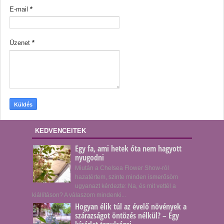
E-mail
*
Üzenet
*
KEDVENCEITEK
Egy fa, ami hetek óta nem hagyott
nyugodni
Miután a Chelsea Flower Show-ról
hazatértem, szinte minden ismerősöm
ugyanazt kérdezte: Na, és mit vettél a
kiállításon? A válaszom mindenki...
Hogyan élik túl az évelő növények a
szárazságot öntözés nélkül? – Egy