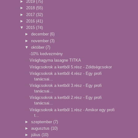
►
2019
(75)
►
2018
(55)
►
2017
(32)
►
2016
(41)
▼
2015
(74)
►
december
(6)
►
november
(3)
▼
október
(7)
-10% kedvezmény
Virághagyma lasagne TITKA
Virágcsokrok a kertből 5.rész - Zöldségcsokor
Virágcsokrok a kertből 4.rész - Egy profi
tanácsai...
Virágcsokrok a kertből 3.rész - Egy profi
tanácsai...
Virágcsokrok a kertből 2.rész - Egy profi
tanácsai...
Virágcsokrok a kertből 1.rész - Amikor egy profi
t...
►
szeptember
(7)
►
augusztus
(10)
►
július
(10)