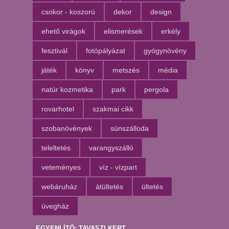
csokor - koszorú
dekor
design
ehető virágok
elismerések
erkély
fesztivál
fotópályázat
gyógynövény
játék
könyv
metszés
média
natúr kozmetika
park
pergola
rovarhotel
szakmai cikk
szobanövények
sünszálloda
teleltetés
varangyszálló
veteményes
víz - vízpart
webáruház
átültetés
ültetés
üvegház
EGYENLÍTŐ: TAVASZI KERT