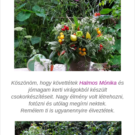
Köszönöm, hogy követtétek
Halmos Mónika
és
jómagam kerti virágokból készült
csokorkészítéseit. Nagy élmény volt létrehozni,
fotózni és utólag megírni nektek.
Remélem ti is ugyanennyire élveztétek.