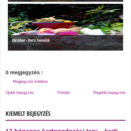
Október - Kerti Teendők
0 megjegyzés :
Megjegyzés küldése
Újabb bejegyzés
Főoldal
Régebbi bejegyzés
KIEMELT BEJEGYZÉS
12 hónapos kertgondozási terv – kerti