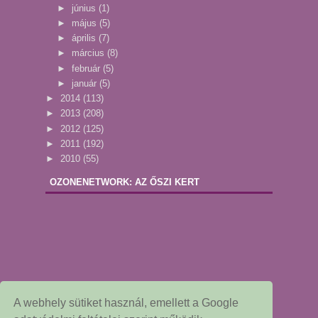
►
június
(1)
►
május
(5)
►
április
(7)
►
március
(8)
►
február
(5)
►
január
(5)
►
2014
(113)
►
2013
(208)
►
2012
(125)
►
2011
(192)
►
2010
(55)
OZONENETWORK: AZ ŐSZI KERT
A webhely sütiket használ, emellett a Google