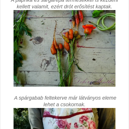
kellett valamit, ezért drót erősítést kaptak.
A spárgabab feltekerve már látványos eleme
lehet a csokornak.