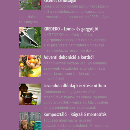
kísérlet tanulságai
Sokáig gondolkodtam azon, megosszam-
e itt a szakdolgozatommal kapcsolatos
tapasztalataimat. Amsonia tabernaemontana 2025. május
15. virágzás...
KREDEKO - Lomb- és gazgyűjtő
A KREDEKO termékek között a
legizgalmasabbnak azt találom, amelyik
első pillantásra nem feltétlen mozgatja
meg a fantáziát, viszont amikor ...
Adventi dekoráció a kertből
Már november közepe van, így érdemes
az adventi készülődésre gondolni, és a
kertet, teraszt sem kell kihagyni a
dekorálásból.
Levendula illóolaj készítése otthon
Oldalamon mindig gyors és kész
receptúrákat kaptok, ha valami izgalmas
dologra vagytok kíváncsiak. Mai posztom
témája mindenképp izgalmasnak...
Komposztáló - Rágcsáló mentesítés
Többször írtam már a helyesen
összeállított komposztálóról. Mit érdemes