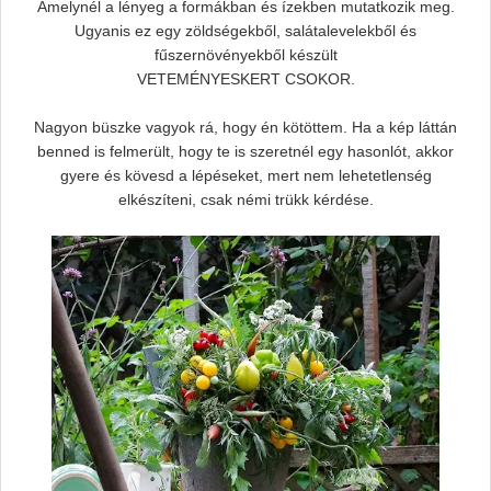
Amelynél a lényeg a formákban és ízekben mutatkozik meg.
Ugyanis ez egy zöldségekből, salátalevelekből és
fűszernövényekből készült
VETEMÉNYESKERT CSOKOR.
Nagyon büszke vagyok rá, hogy én kötöttem. Ha a kép láttán
benned is felmerült, hogy te is szeretnél egy hasonlót, akkor
gyere és kövesd a lépéseket, mert nem lehetetlenség
elkészíteni, csak némi trükk kérdése.