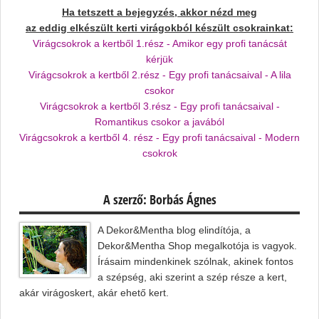
Ha tetszett a bejegyzés, akkor nézd meg
az eddig elkészült kerti virágokból készült csokrainkat:
Virágcsokrok a kertből 1.rész - Amikor egy profi tanácsát
kérjük
Virágcsokrok a kertből 2.rész - Egy profi tanácsaival - A lila
csokor
Virágcsokrok a kertből 3.rész - Egy profi tanácsaival -
Romantikus csokor a javából
Virágcsokrok a kertből 4. rész - Egy profi tanácsaival - Modern
csokrok
A szerző: Borbás Ágnes
A Dekor&Mentha blog elindítója, a
Dekor&Mentha Shop megalkotója is vagyok.
Írásaim mindenkinek szólnak, akinek fontos
a szépség, aki szerint a szép része a kert,
akár virágoskert, akár ehető kert.